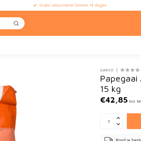
Gratis retourneren binnen 14 dagen
e
GARVO
Papegaai A
15 kg
€42,85
Incl. b
Rond je best