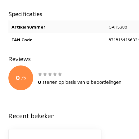
Specificaties
Artikelnummer
GAR5388
EAN Code
871816416633
Reviews
0
/
5
0
sterren op basis van
0
beoordelingen
Recent bekeken