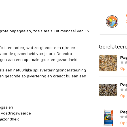
 grote papegaaien, zoals ara's. Dit mengsel van 15
Gerelateer
uit en noten, wat zorgt voor een rijke en
 voor de gezondheid van je ara. De extra
Pa
ragen aan een optimale groei en gezondheid.
Op 
als een natuurlijke spijsverteringsondersteuning
en gezonde spijsvertering en draagt bij aan een
Pa
Op 
egaaien
Pa
ra voedingswaarde
gezondheid
Op 