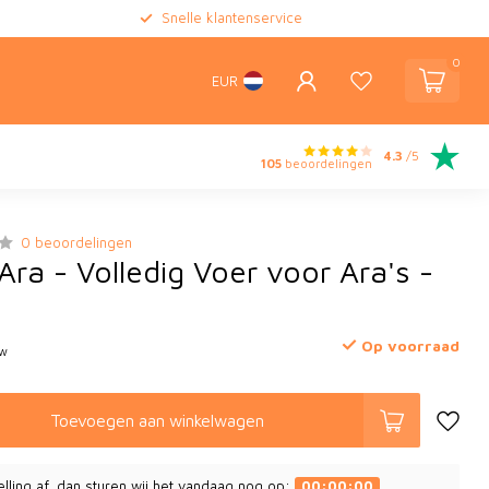
Snelle klantenservice
0
EUR
4.3
/5
105
beoordelingen
0 beoordelingen
ra - Volledig Voer voor Ara's -
Op voorraad
tw
Toevoegen aan winkelwagen
elling af, dan sturen wij het vandaag nog op:
00:00:00