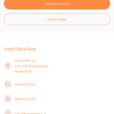
Klantenservice
Onze winkel
vogeltjesplaza
Doortocht 10
2411 DS Bodegraven
Nederland
0850470263
0850470263
info@knaagplaza.nl