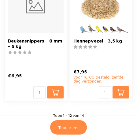
Beukensnippers – 8 mm
Hennepvezel - 3,5 kg
– 5 kg
€7,95
€6,95
Voor 16:00 besteld, zelfde
dag verzonden.
Toon
1
-
12
van 14
Toon meer