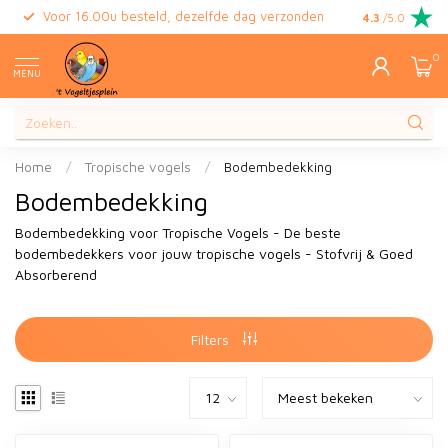
Voor 16.00u besteld, dezelfde dag verzonden
Gratis retour
4.3
/5.0
0
MENU
Home
/
Tropische vogels
/
Bodembedekking
Bodembedekking
Bodembedekking voor Tropische Vogels - De beste
bodembedekkers voor jouw tropische vogels - Stofvrij & Goed
Absorberend
Filters