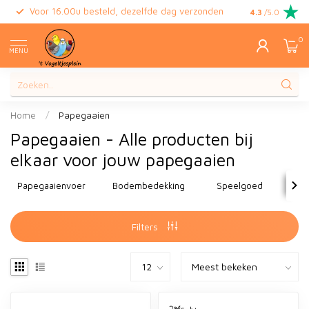
Voor 16.00u besteld, dezelfde dag verzonden
Gratis retour
4.3
/5.0
0
MENU
Home
/
Papegaaien
Papegaaien - Alle producten bij
elkaar voor jouw papegaaien
Papegaaienvoer
Bodembedekking
Speelgoed
Filters