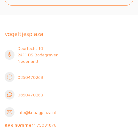
vogeltjesplaza
Doortocht 10
2411 DS Bodegraven
Nederland
0850470263
0850470263
info@knaagplaza.nl
KVK nummer:
75031876