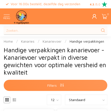
Voor 16.00u besteld, dezelfde dag verzonden
Gratis retour
4.3
/5.0
0
MENU
Home
/
Kanaries
/
Kanarievoer
/
Handige verpakkingen
Handige verpakkingen kanarievoer -
Kanarievoer verpakt in diverse
gewichten voor optimale versheid en
kwaliteit
Filters