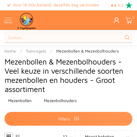
Voor 16.00u besteld, dezelfde dag verzonden
Gratis retour
4.3
/5.0
0
MENU
Home
/
Tuinvogels
/
Mezenbollen & Mezenbolhouders
Mezenbollen & Mezenbolhouders -
Veel keuze in verschillende soorten
mezenbollen en houders - Groot
assortiment
Mezenbollen
Mezenbolhouders
Filters