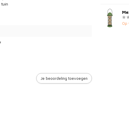
 tuin
Mez
Op 
7
Je beoordeling toevoegen