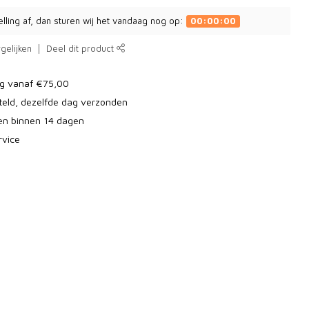
elling af, dan sturen wij het vandaag nog op:
00:00:00
gelijken
Deel dit product
ng vanaf €75,00
teld, dezelfde dag verzonden
ren binnen 14 dagen
rvice