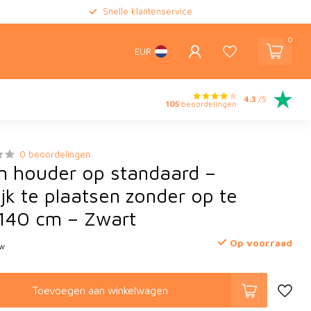
Snelle klantenservice
0
EUR
4.3
/5
105
beoordelingen
0 beoordelingen
n houder op standaard –
jk te plaatsen zonder op te
140 cm – Zwart
Op voorraad
tw
Toevoegen aan winkelwagen