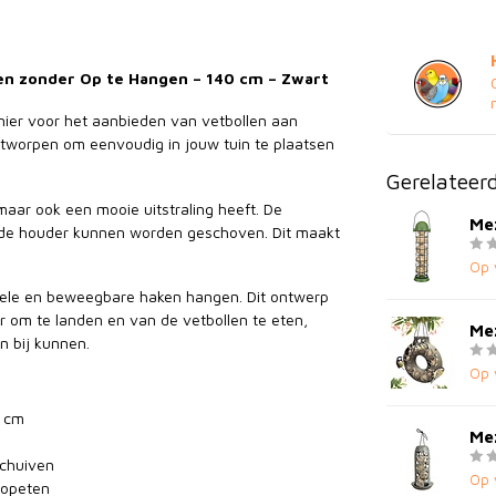
en zonder Op te Hangen – 140 cm – Zwart
ier voor het aanbieden van vetbollen aan
ntworpen om eenvoudig in jouw tuin te plaatsen
Gerelateer
aar ook een mooie uitstraling heeft. De
Mez
it de houder kunnen worden geschoven. Dit maakt
Op 
ibele en beweegbare haken hangen. Dit ontwerp
er om te landen en van de vetbollen te eten,
Mez
n bij kunnen.
Op 
0 cm
Me
schuiven
Op 
 opeten