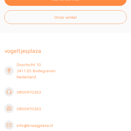
Onze winkel
vogeltjesplaza
Doortocht 10
2411 DS Bodegraven
Nederland
0850470263
0850470263
info@knaagplaza.nl