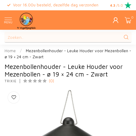
Voor 16.00u besteld, dezelfde dag verzonden
Gratis retour
4.3
/5.0
0
MENU
Home
/
Mezenbollenhouder - Leuke Houder voor Mezenbollen -
ø 19 × 24 cm - Zwart
Mezenbollenhouder - Leuke Houder voor
Mezenbollen - ø 19 × 24 cm - Zwart
(0)
TRIXIE