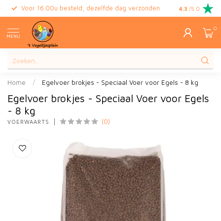
Voor 16.00u besteld, dezelfde dag verzonden
Gratis retour
4.3
/5.0
0
MENU
Home
/
Egelvoer brokjes - Speciaal Voer voor Egels - 8 kg
Egelvoer brokjes - Speciaal Voer voor Egels
- 8 kg
(0)
VOERWAARTS