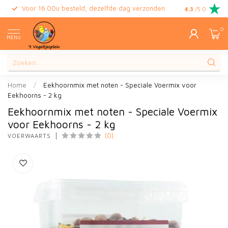
Voor 16.00u besteld, dezelfde dag verzonden
Gratis retour
4.3
/5.0
0
MENU
Home
/
Eekhoornmix met noten - Speciale Voermix voor
Eekhoorns - 2 kg
Eekhoornmix met noten - Speciale Voermix
voor Eekhoorns - 2 kg
(0)
VOERWAARTS