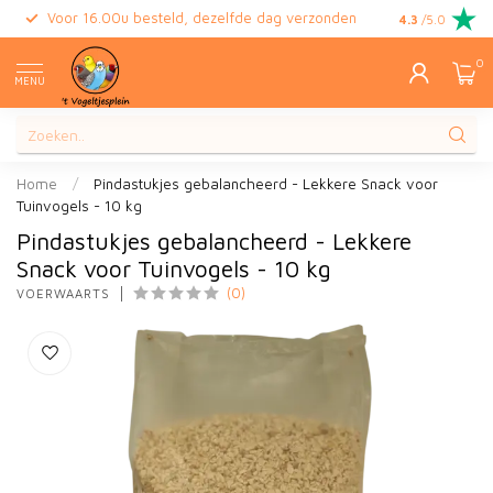
Voor 16.00u besteld, dezelfde dag verzonden
Gratis retour
4.3
/5.0
0
MENU
Home
/
Pindastukjes gebalancheerd - Lekkere Snack voor
Tuinvogels - 10 kg
Pindastukjes gebalancheerd - Lekkere
Snack voor Tuinvogels - 10 kg
(0)
VOERWAARTS