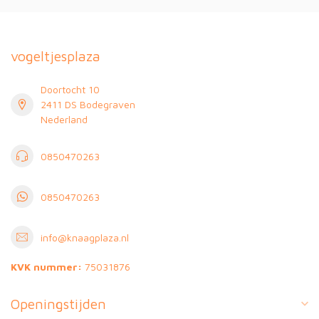
vogeltjesplaza
Doortocht 10
2411 DS Bodegraven
Nederland
0850470263
0850470263
info@knaagplaza.nl
KVK nummer:
75031876
Openingstijden