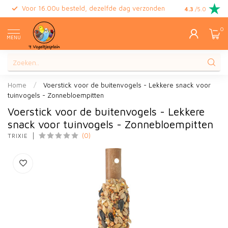
Voor 16.00u besteld, dezelfde dag verzonden
Gratis retour
4.3
/5.0
0
MENU
Home
/
Voerstick voor de buitenvogels - Lekkere snack voor
tuinvogels - Zonnebloempitten
Voerstick voor de buitenvogels - Lekkere
snack voor tuinvogels - Zonnebloempitten
(0)
TRIXIE