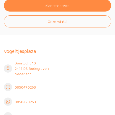
Klantenservice
Onze winkel
vogeltjesplaza
Doortocht 10
2411 DS Bodegraven
Nederland
0850470263
0850470263