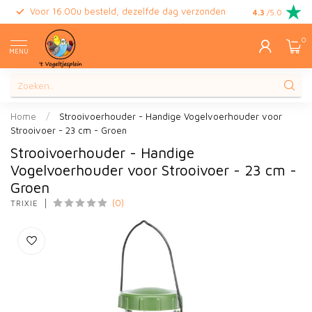
Voor 16.00u besteld, dezelfde dag verzonden
Gratis retour
4.3
/5.0
0
MENU
Home
/
Strooivoerhouder - Handige Vogelvoerhouder voor
Strooivoer - 23 cm - Groen
Strooivoerhouder - Handige
Vogelvoerhouder voor Strooivoer - 23 cm -
Groen
(0)
TRIXIE