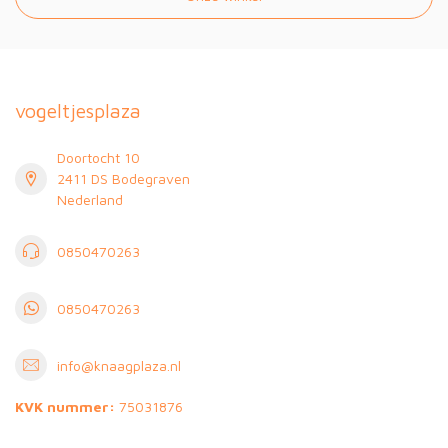
vogeltjesplaza
Doortocht 10
2411 DS Bodegraven
Nederland
0850470263
0850470263
info@knaagplaza.nl
KVK nummer:
75031876