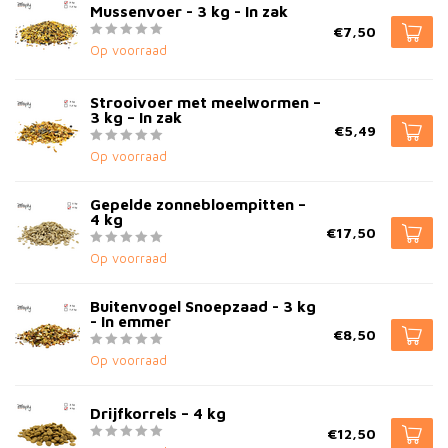
Mussenvoer - 3 kg - In zak
€7,50
Op voorraad
Strooivoer met meelwormen –
3 kg – In zak
€5,49
Op voorraad
Gepelde zonnebloempitten –
4 kg
€17,50
Op voorraad
Buitenvogel Snoepzaad - 3 kg
- In emmer
€8,50
Op voorraad
Drijfkorrels – 4 kg
€12,50