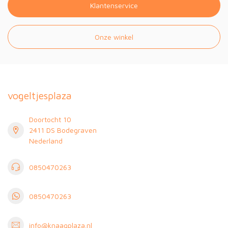
Klantenservice
Onze winkel
vogeltjesplaza
Doortocht 10
2411 DS Bodegraven
Nederland
0850470263
0850470263
info@knaagplaza.nl