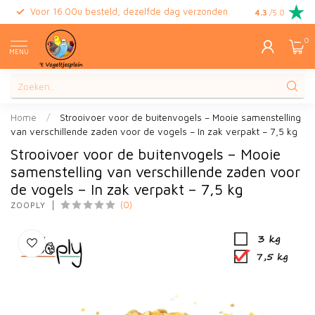
Voor 16.00u besteld, dezelfde dag verzonden
Gratis retour
4.3
/5.0
0
MENU
Home
/
Strooivoer voor de buitenvogels – Mooie samenstelling
van verschillende zaden voor de vogels – In zak verpakt – 7,5 kg
Strooivoer voor de buitenvogels – Mooie
samenstelling van verschillende zaden voor
de vogels – In zak verpakt – 7,5 kg
(0)
ZOOPLY