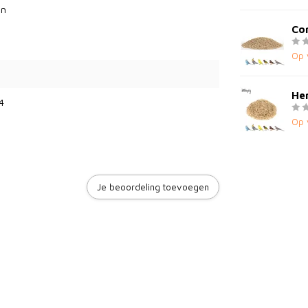
en
Cor
Op 
Hen
4
Op 
Je beoordeling toevoegen