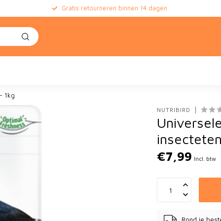
Gratis retourneren binnen 14 dagen
e
- 1kg
NUTRIBIRD
Universel
insectete
€7,99
Incl. btw
Rond je best