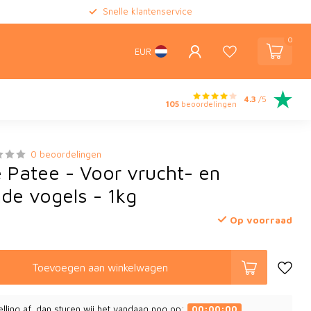
Snelle klantenservice
0
EUR
4.3
/5
105
beoordelingen
0 beoordelingen
e Patee - Voor vrucht- en
nde vogels - 1kg
Op voorraad
Toevoegen aan winkelwagen
elling af, dan sturen wij het vandaag nog op:
00:00:00