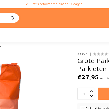
Gratis retourneren binnen 14 dagen
e
g
GARVO
Grote Park
Parkieten
€27,95
Incl. b
Rond je best