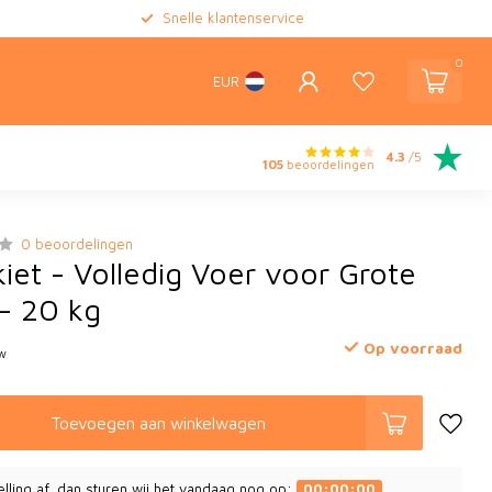
Snelle klantenservice
0
EUR
4.3
/5
105
beoordelingen
0 beoordelingen
iet - Volledig Voer voor Grote
 - 20 kg
Op voorraad
tw
Toevoegen aan winkelwagen
elling af, dan sturen wij het vandaag nog op:
00:00:00