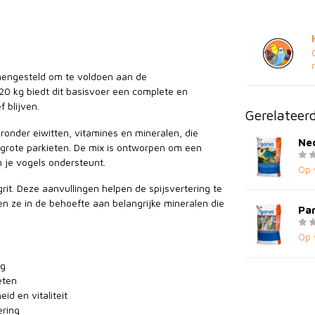
g
amengesteld om te voldoen aan de
0 kg biedt dit basisvoer een complete en
 blijven.
Gerelateer
ronder eiwitten, vitamines en mineralen, die
Ne
n grote parkieten. De mix is ontworpen om een
 je vogels ondersteunt.
Op 
rit. Deze aanvullingen helpen de spijsvertering te
n ze in de behoefte aan belangrijke mineralen die
Par
Op 
kg
eten
id en vitaliteit
ering