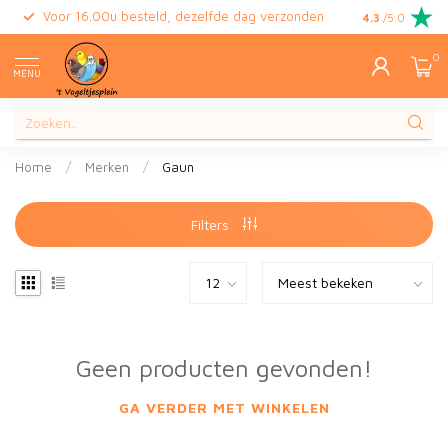
Voor 16.00u besteld, dezelfde dag verzonden
Gratis retour
4.3
/5.0
0
MENU
Home
/
Merken
/
Gaun
Filters
Geen producten gevonden!
GA VERDER MET WINKELEN