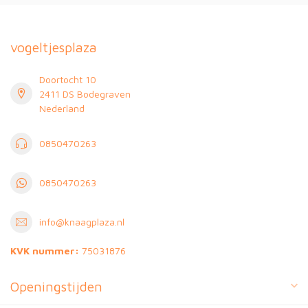
vogeltjesplaza
Doortocht 10
2411 DS Bodegraven
Nederland
0850470263
0850470263
info@knaagplaza.nl
KVK nummer:
75031876
Openingstijden