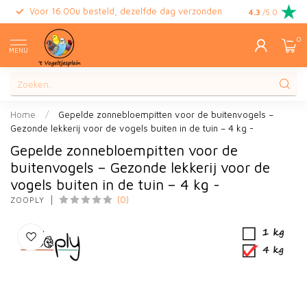
Voor 16.00u besteld, dezelfde dag verzonden
Gratis retour
4.3
/5.0
0
MENU
Home
/
Gepelde zonnebloempitten voor de buitenvogels –
Gezonde lekkerij voor de vogels buiten in de tuin – 4 kg -
Gepelde zonnebloempitten voor de
buitenvogels – Gezonde lekkerij voor de
vogels buiten in de tuin – 4 kg -
(0)
ZOOPLY