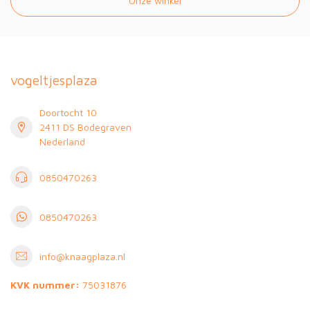
Onze winkel
vogeltjesplaza
Doortocht 10
2411 DS Bodegraven
Nederland
0850470263
0850470263
info@knaagplaza.nl
KVK nummer:
75031876