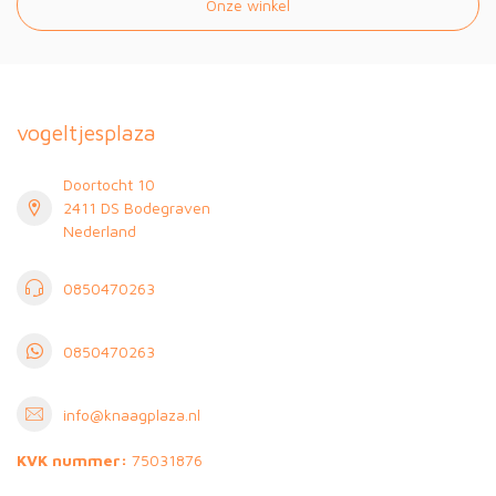
Onze winkel
vogeltjesplaza
Doortocht 10
2411 DS Bodegraven
Nederland
0850470263
0850470263
info@knaagplaza.nl
KVK nummer:
75031876