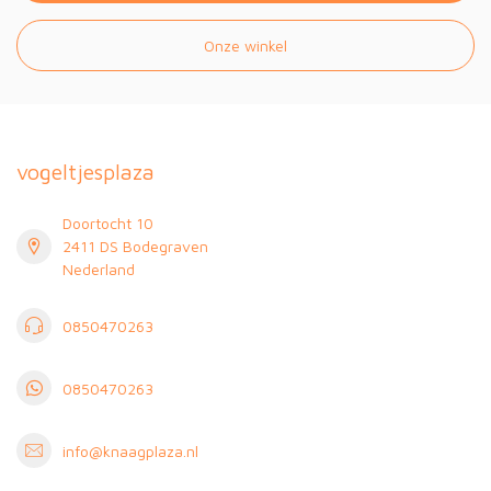
Onze winkel
vogeltjesplaza
Doortocht 10
2411 DS Bodegraven
Nederland
0850470263
0850470263
info@knaagplaza.nl