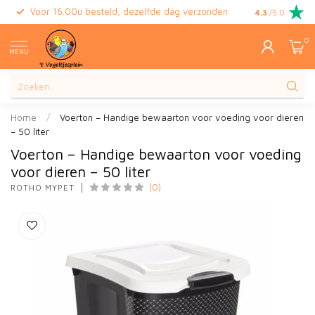
Voor 16.00u besteld, dezelfde dag verzonden
Gratis retour
4.3
/5.0
0
MENU
Home
/
Voerton – Handige bewaarton voor voeding voor dieren
– 50 liter
Voerton – Handige bewaarton voor voeding
voor dieren – 50 liter
(0)
ROTHO MYPET