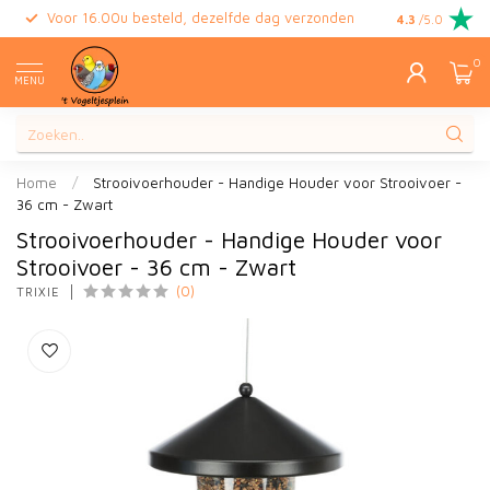
Voor 16.00u besteld, dezelfde dag verzonden
Gratis retour
4.3
/5.0
0
MENU
Home
/
Strooivoerhouder - Handige Houder voor Strooivoer -
36 cm - Zwart
Strooivoerhouder - Handige Houder voor
Strooivoer - 36 cm - Zwart
(0)
TRIXIE