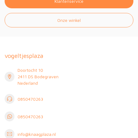
Klantenservice
Onze winkel
vogeltjesplaza
Doortocht 10
2411 DS Bodegraven
Nederland
0850470263
0850470263
info@knaagplaza.nl