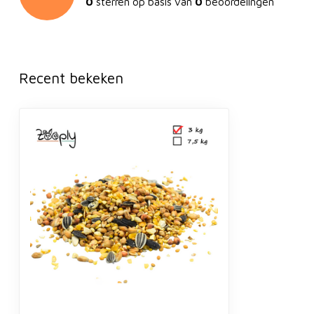
0
sterren op basis van
0
beoordelingen
Recent bekeken