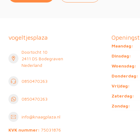
vogeltjesplaza
Openingst
Maandag:
Doortocht 10
Dinsdag:
2411 DS Bodegraven
Nederland
Woensdag:
Donderdag:
0850470263
Vrijdag:
Zaterdag:
0850470263
Zondag:
info@knaagplaza.nl
KVK nummer:
75031876