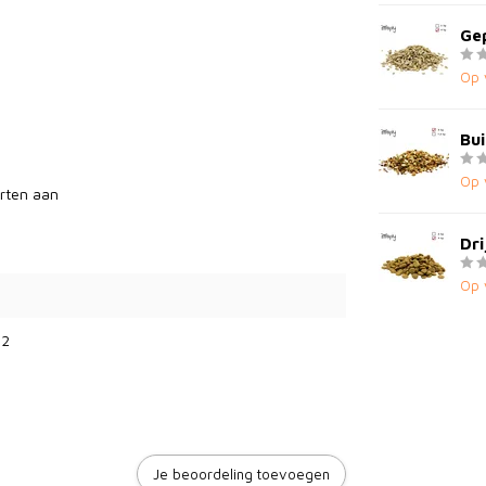
Ge
Op 
Bui
Op 
orten aan
Dri
Op 
32
Je beoordeling toevoegen