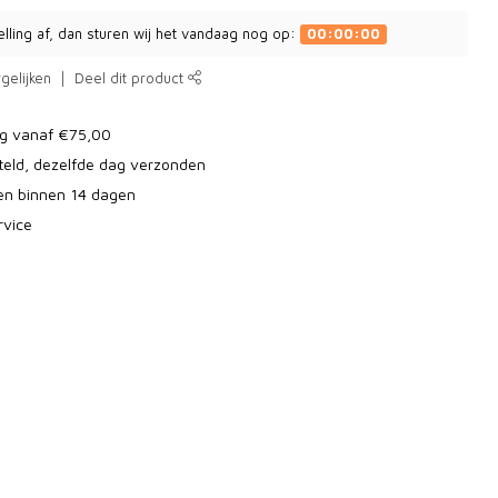
elling af, dan sturen wij het vandaag nog op:
00:00:00
gelijken
Deel dit product
ng vanaf €75,00
teld, dezelfde dag verzonden
ren binnen 14 dagen
rvice