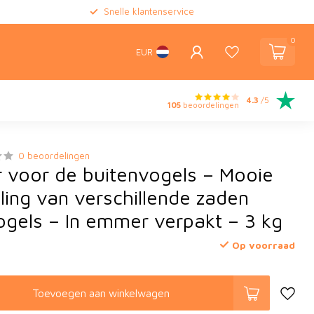
Snelle klantenservice
0
EUR
4.3
/5
105
beoordelingen
0 beoordelingen
r voor de buitenvogels – Mooie
ling van verschillende zaden
ogels – In emmer verpakt – 3 kg
Op voorraad
Toevoegen aan winkelwagen