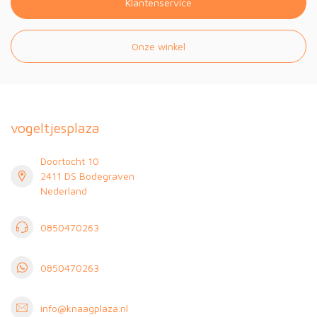
Klantenservice
Onze winkel
vogeltjesplaza
Doortocht 10
2411 DS Bodegraven
Nederland
0850470263
0850470263
info@knaagplaza.nl