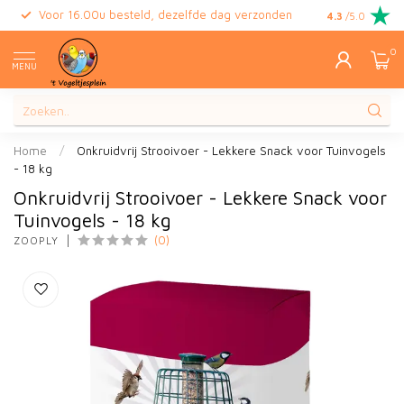
Voor 16.00u besteld, dezelfde dag verzonden
Gratis retour
4.3
/5.0
0
MENU
Home
/
Onkruidvrij Strooivoer - Lekkere Snack voor Tuinvogels
- 18 kg
Onkruidvrij Strooivoer - Lekkere Snack voor
Tuinvogels - 18 kg
(0)
ZOOPLY