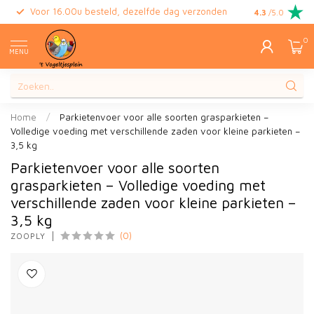
Voor 16.00u besteld, dezelfde dag verzonden
Gratis retour
4.3
/5.0
0
MENU
Home
/
Parkietenvoer voor alle soorten grasparkieten –
Volledige voeding met verschillende zaden voor kleine parkieten –
3,5 kg
Parkietenvoer voor alle soorten
grasparkieten – Volledige voeding met
verschillende zaden voor kleine parkieten –
3,5 kg
(0)
ZOOPLY