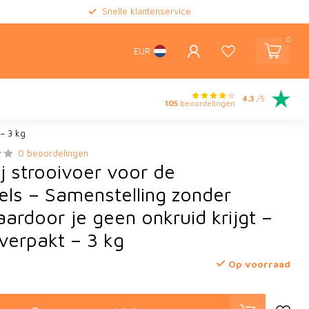
Snelle klantenservice
0
EUR
4.3
/5
105
beoordelingen
– 3 kg
0 beoordelingen
j strooivoer voor de
els – Samenstelling zonder
aardoor je geen onkruid krijgt –
verpakt – 3 kg
Op voorraad