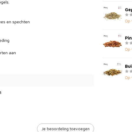
ogels.
Ge
Op 
ees en spechten
Pin
eding
Op 
orten aan
Bui
Op 
4
Je beoordeling toevoegen