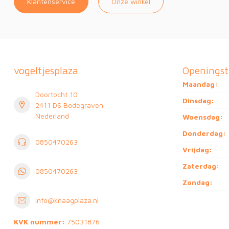
Klantenservice
Onze winkel
vogeltjesplaza
Openingst
Maandag:
Doortocht 10
Dinsdag:
2411 DS Bodegraven
Nederland
Woensdag:
Donderdag:
0850470263
Vrijdag:
Zaterdag:
0850470263
Zondag:
info@knaagplaza.nl
KVK nummer:
75031876