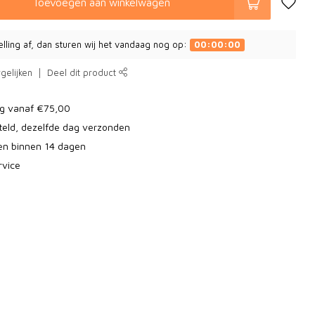
Toevoegen aan winkelwagen
elling af, dan sturen wij het vandaag nog op:
00:00:00
gelijken
Deel dit product
ng vanaf €75,00
teld, dezelfde dag verzonden
ren binnen 14 dagen
rvice