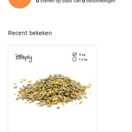
0
sterren op basis van
0
beoordelingen
Recent bekeken