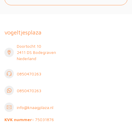
vogeltjesplaza
Doortocht 10
2411 DS Bodegraven
Nederland
0850470263
0850470263
info@knaagplaza.nl
KVK nummer:
75031876