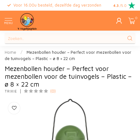
Voor 16.00u besteld, dezelfde dag verzonden
Gratis retour
4.3
/5.0
0
MENU
Home
/
Mezenbollen houder – Perfect voor mezenbollen voor
de tuinvogels – Plastic – ø 8 × 22 cm
Mezenbollen houder – Perfect voor
mezenbollen voor de tuinvogels – Plastic –
ø 8 × 22 cm
(0)
TRIXIE