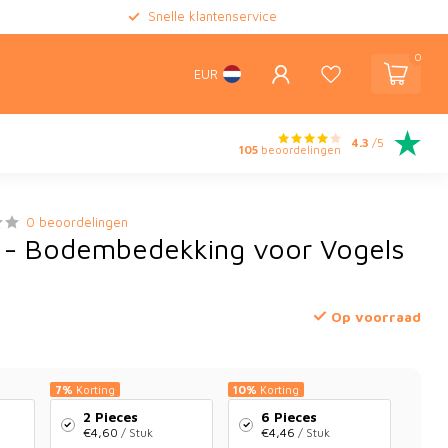
Snelle klantenservice
0
EUR
4.3
/5
105
beoordelingen
0 beoordelingen
 - Bodembedekking voor Vogels
Op voorraad
7%
Korting
10%
Korting
2 Pieces
6 Pieces
€4,60
/ Stuk
€4,46
/ Stuk