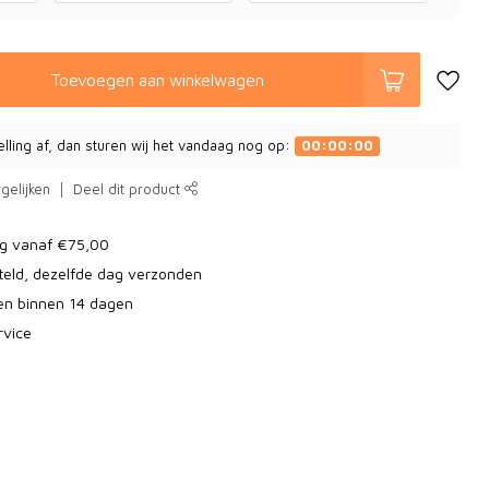
Toevoegen aan winkelwagen
elling af, dan sturen wij het vandaag nog op:
00:00:00
gelijken
Deel dit product
ng vanaf €75,00
teld, dezelfde dag verzonden
ren binnen 14 dagen
rvice