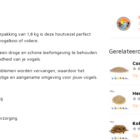
pakking van 1,8 kg is deze houtvezel perfect
gelkooi of voliere.
Gerelateer
m een droge en schone leefomgeving te behouden.
ndheid van je vogels.
Cor
problemen worden vervangen, waardoor het
Op 
ustige en aangename omgeving voor jouw vogels.
Hen
kg
Op 
erzorging
Kok
Op 