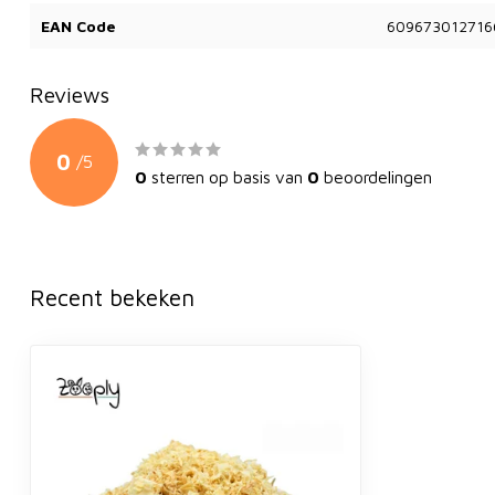
EAN Code
609673012716
Reviews
0
/
5
0
sterren op basis van
0
beoordelingen
Recent bekeken