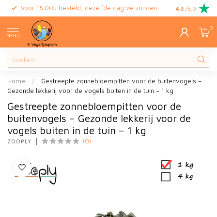
Voor 16.00u besteld, dezelfde dag verzonden
Gratis retour
4.3
/5.0
0
MENU
Home
/
Gestreepte zonnebloempitten voor de buitenvogels –
Gezonde lekkerij voor de vogels buiten in de tuin – 1 kg
Gestreepte zonnebloempitten voor de
buitenvogels – Gezonde lekkerij voor de
vogels buiten in de tuin – 1 kg
(0)
ZOOPLY