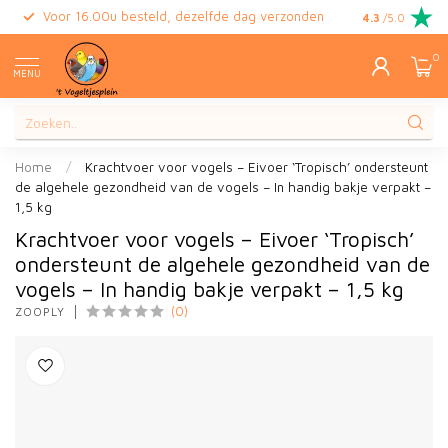
Voor 16.00u besteld, dezelfde dag verzonden
Gratis retour
4.3
/5.0
0
MENU
Home
/
Krachtvoer voor vogels – Eivoer ‘Tropisch’ ondersteunt
de algehele gezondheid van de vogels – In handig bakje verpakt –
1,5 kg
Krachtvoer voor vogels – Eivoer ‘Tropisch’
ondersteunt de algehele gezondheid van de
vogels – In handig bakje verpakt – 1,5 kg
(0)
ZOOPLY