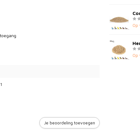
Cor
Op 
 toegang
Hen
Op 
1
Je beoordeling toevoegen