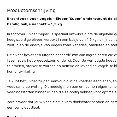
Productomschrijving
Krachtvoer voor vogels – Eivoer ‘Super’ ondersteunt de a
handig bakje verpakt – 1,5 kg
Krachtvoer Eivoer ‘Super’ is speciaal ontwikkeld om de algehele 
hoogwaardige eivoer, verpakt in een bakje van 1,5 kg, is rijk aan 
welzijn en de energie van vogels zoals kanaries, parkieten en and
Dit eivoer bevat een uitgebalanceerde mix van ingrediënten die ex
fasen zoals het broedseizoen of de rui. Door de verhoogde hoevee
te groeien, sterker te worden en actieve en levendige vogels te b
hun ontwikkeling.
Je kunt het Eivoer ‘Super’ eenvoudig in de voerbak aanbieden, zo
voedzame aanvulling. Dit moedigt hen aan om op hun eigen tempo
voedingsstoffen binnenkrijgen die ze nodig hebben voor optimale
Zorg ervoor dat jouw vogels altijd vers drinkwater hebben en co
een compleet dieet.