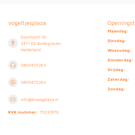
vogeltjesplaza
Openingst
Maandag:
Doortocht 10
Dinsdag:
2411 DS Bodegraven
Nederland
Woensdag:
Donderdag:
0850470263
Vrijdag:
Zaterdag:
0850470263
Zondag:
info@knaagplaza.nl
KVK nummer:
75031876