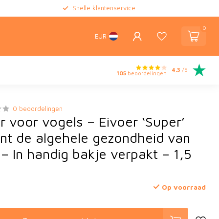
Snelle klantenservice
0
EUR
4.3
/5
105
beoordelingen
0 beoordelingen
r voor vogels – Eivoer ‘Super’
nt de algehele gezondheid van
– In handig bakje verpakt – 1,5
Op voorraad