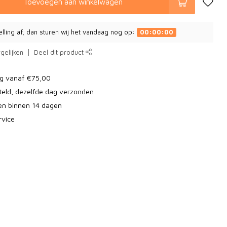
Toevoegen aan winkelwagen
elling af, dan sturen wij het vandaag nog op:
00:00:00
gelijken
Deel dit product
ng vanaf €75,00
teld, dezelfde dag verzonden
ren binnen 14 dagen
rvice