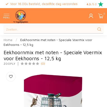
Voor 16.00u besteld, dezelfde dag verzonden
Gratis retour
4.3
/5.0
0
MENU
Home
/
Eekhoornmix met noten - Speciale Voermix voor
Eekhoorns - 12,5 kg
Eekhoornmix met noten - Speciale Voermix
voor Eekhoorns - 12,5 kg
(0)
ZOOPLY