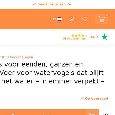
Snelle klantenservice
0
EUR
4.3
/5
105
beoordelingen
0 beoordelingen
ls voor eenden, ganzen en
Voer voor watervogels dat blijft
p het water – In emmer verpakt -
Op voorraad