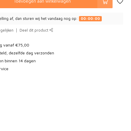
Toevoegen aan winkelwagen
elling af, dan sturen wij het vandaag nog op:
00:00:00
gelijken
Deel dit product
ng vanaf €75,00
teld, dezelfde dag verzonden
ren binnen 14 dagen
rvice