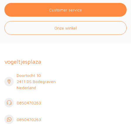
Customer service
Onze winkel
vogeltjesplaza
Doortocht 10
2411 DS Bodegraven
Nederland
0850470263
0850470263