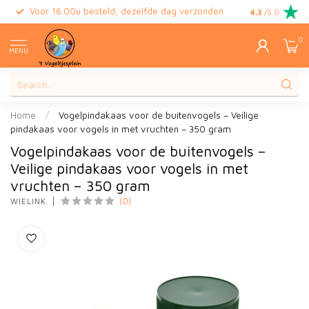
Voor 16.00u besteld, dezelfde dag verzonden
Gratis retour
4.3
/5.0
0
MENU
Home
/
Vogelpindakaas voor de buitenvogels – Veilige
pindakaas voor vogels in met vruchten – 350 gram
Vogelpindakaas voor de buitenvogels –
Veilige pindakaas voor vogels in met
vruchten – 350 gram
(0)
WIELINK