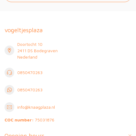
vogeltjesplaza
Doortocht 10
2411 DS Bodegraven
Nederland
0850470263
0850470263
info@knaagplaza.nl
COC number:
75031876
Opening hours