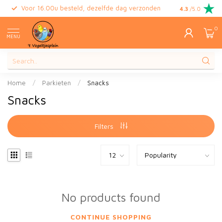
Voor 16.00u besteld, dezelfde dag verzonden
Gratis retour
4.3
/5.0
0
MENU
Home
/
Parkieten
/
Snacks
Snacks
Filters
No products found
CONTINUE SHOPPING