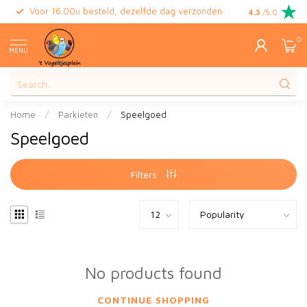
Voor 16.00u besteld, dezelfde dag verzonden
Gratis retour
4.3
/5.0
0
MENU
Home
/
Parkieten
/
Speelgoed
Speelgoed
Filters
No products found
CONTINUE SHOPPING