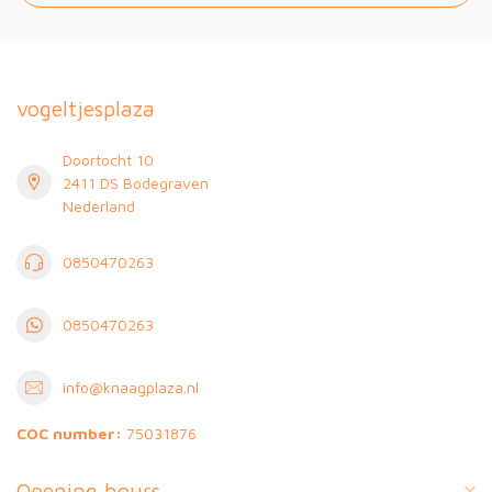
vogeltjesplaza
Doortocht 10
2411 DS Bodegraven
Nederland
0850470263
0850470263
info@knaagplaza.nl
COC number:
75031876
Opening hours