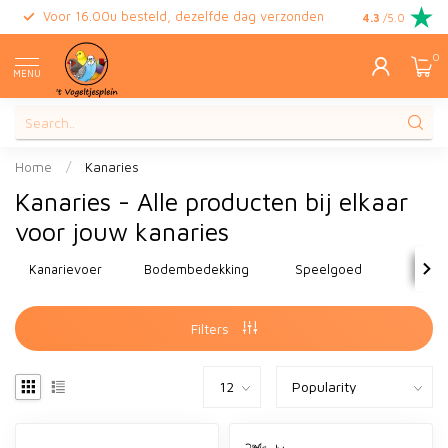
Voor 16.00u besteld, dezelfde dag verzonden
Gratis retour
4.3
/5.0
0
MENU
Home
/
Kanaries
Kanaries - Alle producten bij elkaar
voor jouw kanaries
Kanarievoer
Bodembedekking
Speelgoed
Sna
Filters