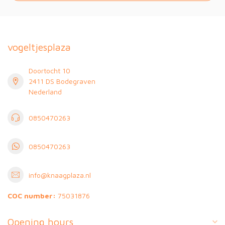
vogeltjesplaza
Doortocht 10
2411 DS Bodegraven
Nederland
0850470263
0850470263
info@knaagplaza.nl
COC number:
75031876
Opening hours