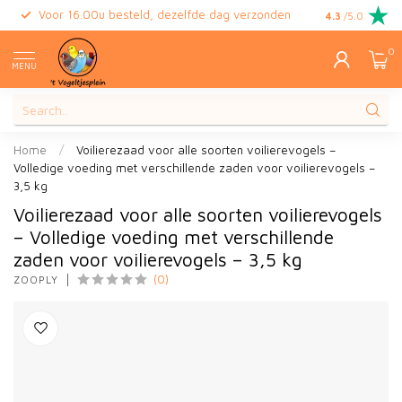
Voor 16.00u besteld, dezelfde dag verzonden
Gratis retour
4.3
/5.0
0
MENU
Home
/
Voilierezaad voor alle soorten voilierevogels –
Volledige voeding met verschillende zaden voor voilierevogels –
3,5 kg
Voilierezaad voor alle soorten voilierevogels
– Volledige voeding met verschillende
zaden voor voilierevogels – 3,5 kg
(0)
ZOOPLY