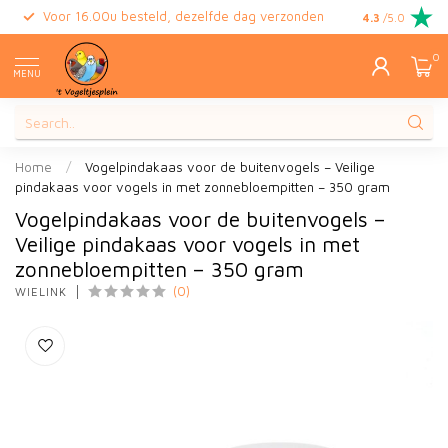
Voor 16.00u besteld, dezelfde dag verzonden
Gratis retour
4.3
/5.0
0
MENU
Home
/
Vogelpindakaas voor de buitenvogels – Veilige
pindakaas voor vogels in met zonnebloempitten – 350 gram
Vogelpindakaas voor de buitenvogels –
Veilige pindakaas voor vogels in met
zonnebloempitten – 350 gram
(0)
WIELINK