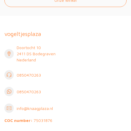
Onze winkel
vogeltjesplaza
Doortocht 10
2411 DS Bodegraven
Nederland
0850470263
0850470263
info@knaagplaza.nl
COC number:
75031876