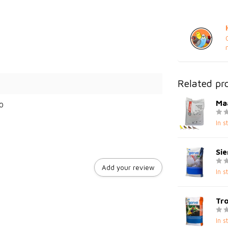
Related pr
Maa
0
In s
Sie
Add your review
In s
Tro
In s