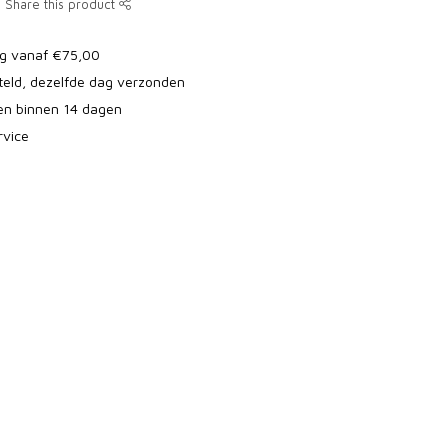
Share this product
ng vanaf €75,00
teld, dezelfde dag verzonden
ren binnen 14 dagen
rvice