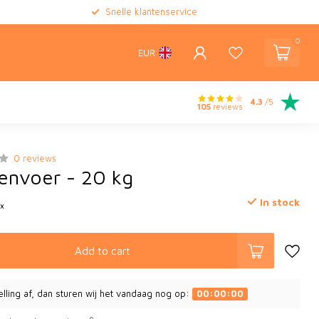
Snelle klantenservice
0
EUR
4.3
/5
105
reviews
0 reviews
venvoer - 20 kg
In stock
ax
Add to cart
elling af, dan sturen wij het vandaag nog op:
00:00:00