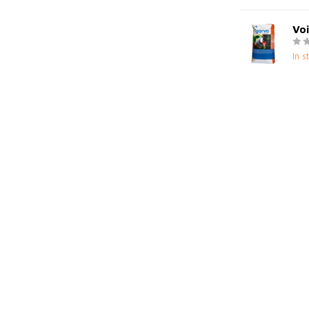
Voi
In s