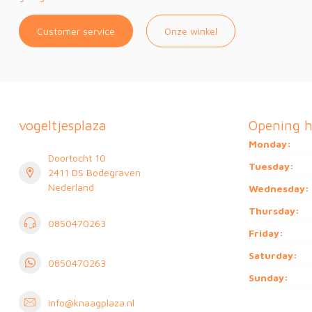
Customer service
Onze winkel
vogeltjesplaza
Opening h
Monday:
Doortocht 10
Tuesday:
2411 DS Bodegraven
Nederland
Wednesday:
Thursday:
0850470263
Friday:
Saturday:
0850470263
Sunday:
info@knaagplaza.nl