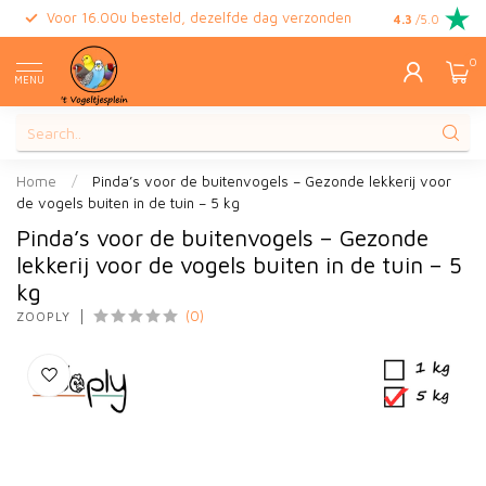
Voor 16.00u besteld, dezelfde dag verzonden
Gratis retour
4.3
/5.0
0
MENU
Home
/
Pinda’s voor de buitenvogels – Gezonde lekkerij voor
de vogels buiten in de tuin – 5 kg
Pinda’s voor de buitenvogels – Gezonde
lekkerij voor de vogels buiten in de tuin – 5
kg
(0)
ZOOPLY