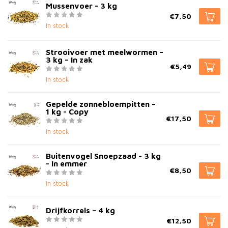
Mussenvoer - 3 kg
€7,50
In stock
Strooivoer met meelwormen –
3 kg – In zak
€5,49
In stock
Gepelde zonnebloempitten –
1 kg - Copy
€17,50
In stock
Buitenvogel Snoepzaad - 3 kg
- In emmer
€8,50
In stock
Drijfkorrels – 4 kg
€12,50