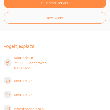
Customer service
Onze winkel
vogeltjesplaza
Doortocht 10
2411 DS Bodegraven
Nederland
0850470263
0850470263
info@knaagplaza.nl