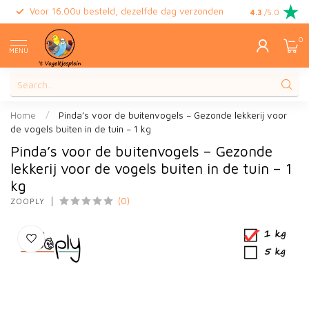
Voor 16.00u besteld, dezelfde dag verzonden
Gratis retour
4.3
/5.0
0
MENU
Home
/
Pinda’s voor de buitenvogels – Gezonde lekkerij voor
de vogels buiten in de tuin – 1 kg
Pinda’s voor de buitenvogels – Gezonde
lekkerij voor de vogels buiten in de tuin – 1
kg
(0)
ZOOPLY