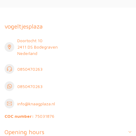
vogeltjesplaza
Doortocht 10
2411 DS Bodegraven
Nederland
0850470263
0850470263
info@knaagplaza.nl
COC number:
75031876
Opening hours