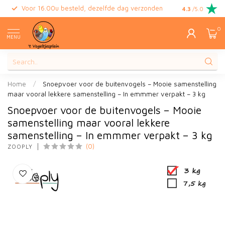
Voor 16.00u besteld, dezelfde dag verzonden
Gratis retour
4.3
/5.0
0
MENU
Home
/
Snoepvoer voor de buitenvogels – Mooie samenstelling
maar vooral lekkere samenstelling – In emmmer verpakt – 3 kg
Snoepvoer voor de buitenvogels – Mooie
samenstelling maar vooral lekkere
samenstelling – In emmmer verpakt – 3 kg
(0)
ZOOPLY