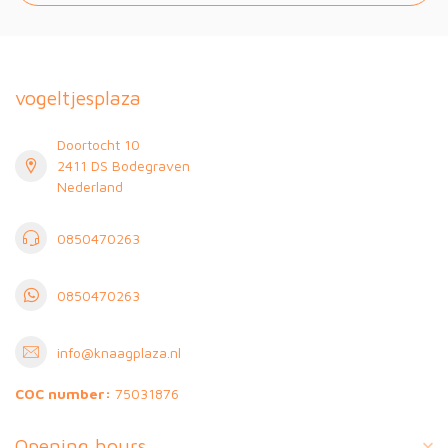
vogeltjesplaza
Doortocht 10
2411 DS Bodegraven
Nederland
0850470263
0850470263
info@knaagplaza.nl
COC number:
75031876
Opening hours