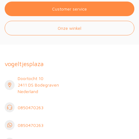
Customer service
Onze winkel
vogeltjesplaza
Doortocht 10
2411 DS Bodegraven
Nederland
0850470263
0850470263