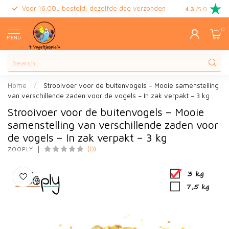
Voor 16.00u besteld, dezelfde dag verzonden
Gratis retour
4.3
/5.0
0
MENU
Home
/
Strooivoer voor de buitenvogels – Mooie samenstelling
van verschillende zaden voor de vogels – In zak verpakt – 3 kg
Strooivoer voor de buitenvogels – Mooie
samenstelling van verschillende zaden voor
de vogels – In zak verpakt – 3 kg
(0)
ZOOPLY