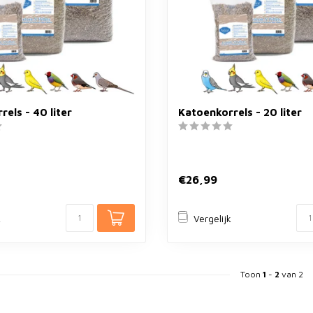
els - 40 liter
Katoenkorrels - 20 liter
€26,99
k
Vergelijk
Toon
1
-
2
van 2