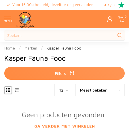
Voor 16.00u besteld, dezelfde dag verzonden
Gratis retour
4.3
/5.0
0
MENU
Home
/
Merken
/
Kasper Fauna Food
Kasper Fauna Food
Filters
Geen producten gevonden!
GA VERDER MET WINKELEN