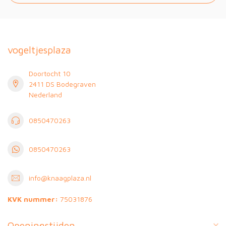
vogeltjesplaza
Doortocht 10
2411 DS Bodegraven
Nederland
0850470263
0850470263
info@knaagplaza.nl
KVK nummer:
75031876
Openingstijden