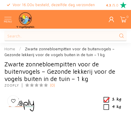
Voor 16.00u besteld, dezelfde dag verzonden
Gratis retour
4.3
/5.0
0
MENU
Home
/
Zwarte zonnebloempitten voor de buitenvogels –
Gezonde lekkerij voor de vogels buiten in de tuin – 1 kg
Zwarte zonnebloempitten voor de
buitenvogels – Gezonde lekkerij voor de
vogels buiten in de tuin – 1 kg
(0)
ZOOPLY