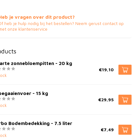
Heb je vragen over dit product?
Of heb je hulp nodig bij het bestellen? Neem gerust contact op
met onze klantenservice
oducts
arte zonnebloempitten - 20 kg
€19,10
tock
pegaaienvoer - 15 kg
€29,95
tock
bo Bodembedekking - 7.5 liter
€7,49
tock