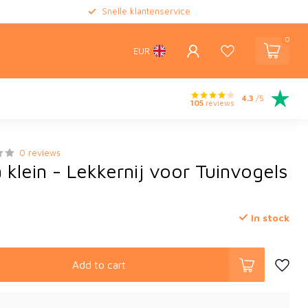
Snelle klantenservice
0
EUR
4.3
/5
105
reviews
0 reviews
 klein - Lekkernij voor Tuinvogels
In stock
Add to cart