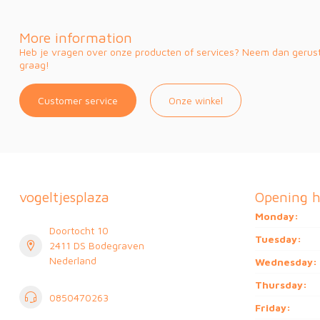
More information
Heb je vragen over onze producten of services? Neem dan gerust 
graag!
Customer service
Onze winkel
vogeltjesplaza
Opening h
Monday:
Doortocht 10
Tuesday:
2411 DS Bodegraven
Nederland
Wednesday:
Thursday:
0850470263
Friday: