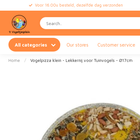
Voor 16.00u besteld, dezelfde dag verzonden
All categories
Our stores
Customer service
Home
/
Vogelpizza klein - Lekkernij voor Tuinvogels - Ø17cm