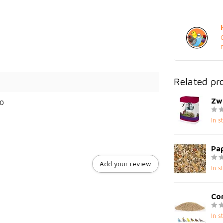
Related pr
Zw
0
In s
Pa
Add your review
In s
Cor
In s