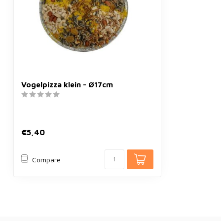
Vogelpizza klein - Ø17cm
€5,40
Compare