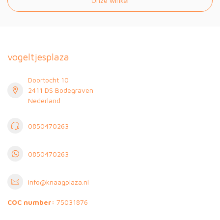
Onze winkel
vogeltjesplaza
Doortocht 10
2411 DS Bodegraven
Nederland
0850470263
0850470263
info@knaagplaza.nl
COC number:
75031876