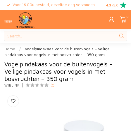
Voor 16.00u besteld, dezelfde dag verzonden
Gratis retour
4.3
/5.0
0
MENU
Home
/
Vogelpindakaas voor de buitenvogels – Veilige
pindakaas voor vogels in met bosvruchten – 350 gram
Vogelpindakaas voor de buitenvogels –
Veilige pindakaas voor vogels in met
bosvruchten – 350 gram
(0)
WIELINK