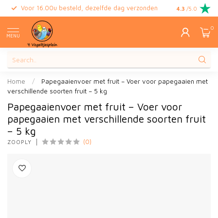
Voor 16.00u besteld, dezelfde dag verzonden
Gratis retour
4.3
/5.0
0
MENU
Home
/
Papegaaienvoer met fruit – Voer voor papegaaien met
verschillende soorten fruit – 5 kg
Papegaaienvoer met fruit – Voer voor
papegaaien met verschillende soorten fruit
– 5 kg
(0)
ZOOPLY