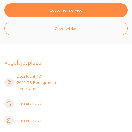
Customer service
Onze winkel
vogeltjesplaza
Doortocht 10
2411 DS Bodegraven
Nederland
0850470263
0850470263